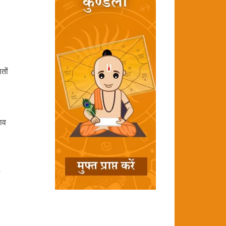
तों
भाव