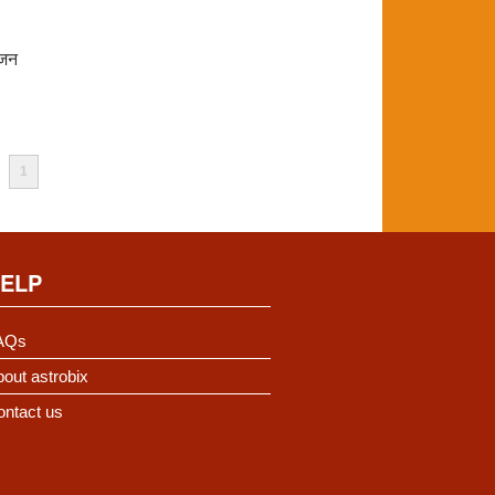
ोजन
1
ELP
AQs
out astrobix
ontact us