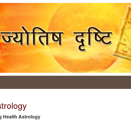
strology
tag Health Astrology