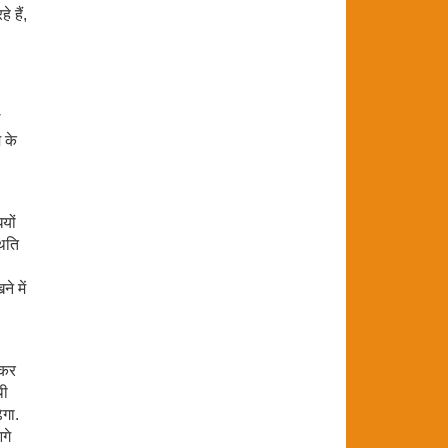
 हैं,
ल
 के
यों
थिति
े में
 कर
थी
ेगा.
गे