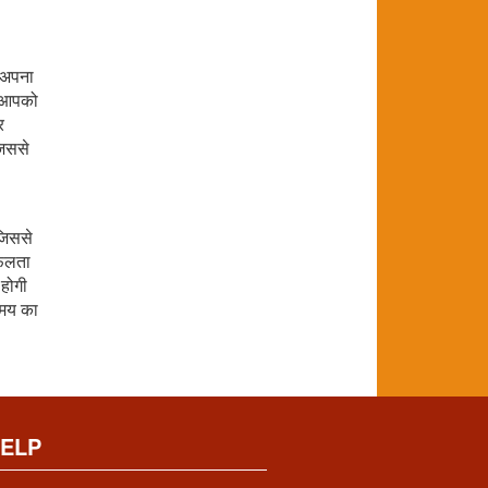
प अपना
ए. आपको
र
जिससे
जिससे
सफलता
 होगी
 समय का
ELP