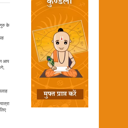
ुरु के
 यह
रान आप
गे,
 सलाह
यात्रा
 लिए