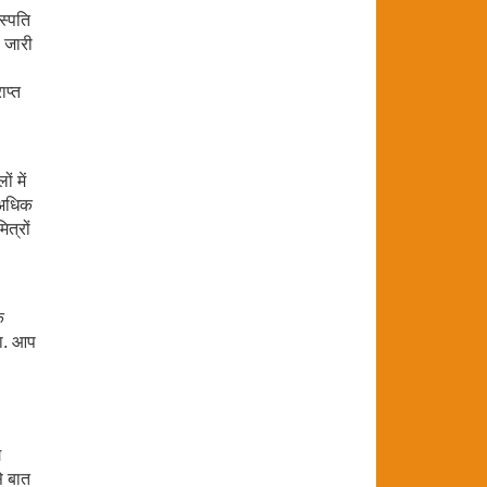
हस्पति
ा जारी
ाप्त
ं में
. अधिक
ित्रों
क
गा. आप
ग
से बात