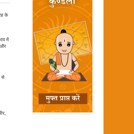
रह के
व में
व और
 से
भीर,