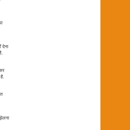
या
ं देना
ै.
असर
है.
ित
 झेलना