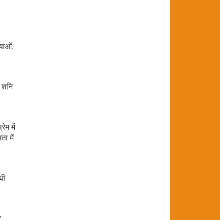
याओं,
र शनि
ेम में
ा में
धी
र