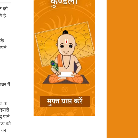
ति को
 है.
 के
अपने
चर में
सत का
े इससे
ि पाने
ित्व को
ं का