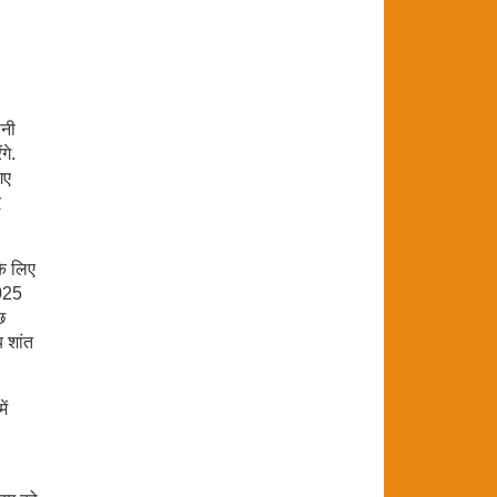
ानी
गे.
गए
द
के लिए
2025
छ
 शांत
ें