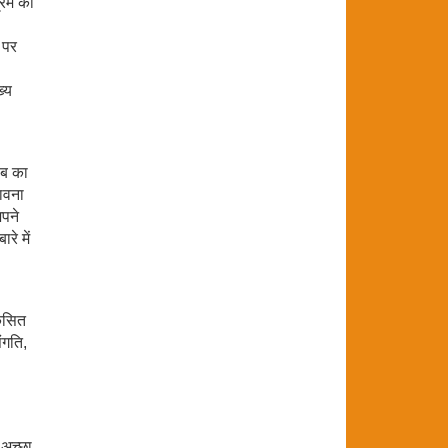
्रम को
े पर
्य
ंब का
भावना
अपने
रे में
िकसित
ंगति,
 अच्छा