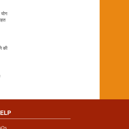
े योग
सेहत
ने की
छ
ELP
AQs