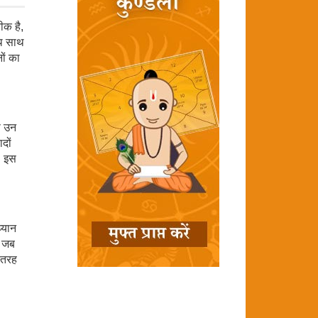
ीक है,
साथ साथ
ों का
े उन
दों
. इस
्यान
. जब
 तरह