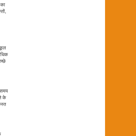
 का
तों,
ुकूल
 अधिक
्छे
ा समय
े के
ुस्त
क