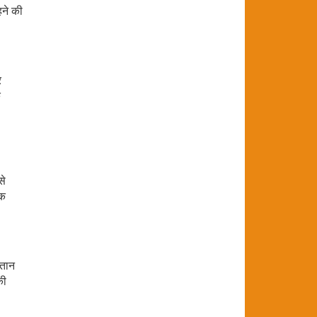
हने की
र
क
से
िक
गतान
की