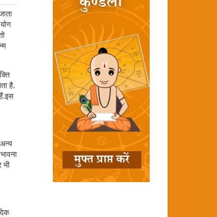
 जाता
 योग
तो
न्म
क्ति
ता है.
हैं.इस
 अन्य
संभावना
र भी
ैदिक