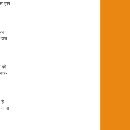
्त भूख
ारण
ी हाथ
ि को
 बार-
है.
र जाना