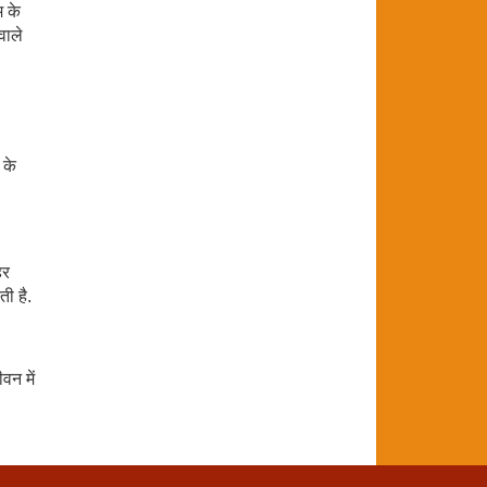
म के
वाले
 के
हर
ती है.
ीवन में