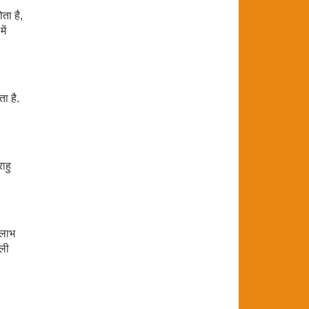
ता है,
ें
ा है.
ाहु
 लाभ
ाली