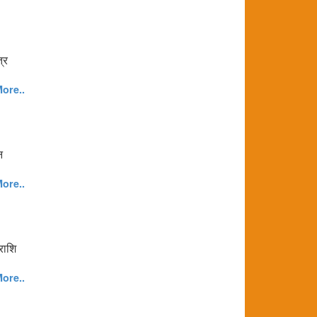
त्र
ore..
न
ore..
राशि
ore..