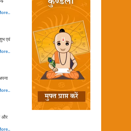
ेढ़
ore..
शुभ एवं
ore..
 अपना
ore..
है और
ore..