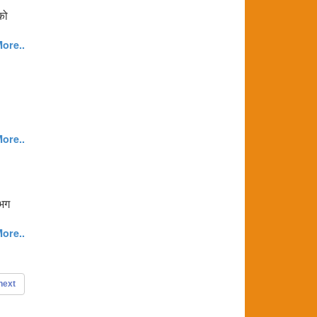
को
ore..
ore..
गभग
ore..
next