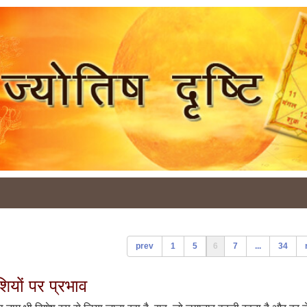
prev
1
5
6
7
...
34
ियों पर प्रभाव