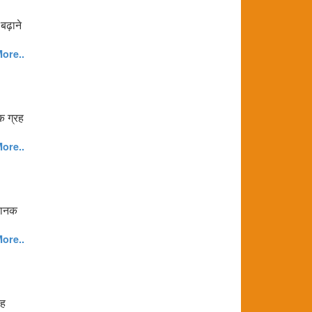
बढ़ाने
ore..
क ग्रह
ore..
अचानक
ore..
यह