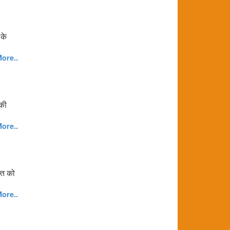
 के
ore..
 की
ore..
ति को
ore..