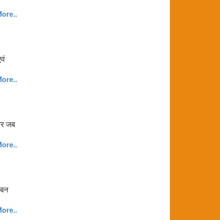
ore..
वं
ore..
 ओर जब
ore..
 बन
ore..