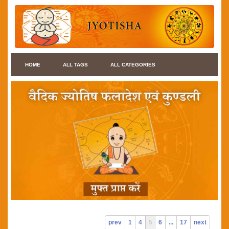
HOME
ALL TAGS
ALL CATEGORIES
prev
1
4
5
6
...
17
next